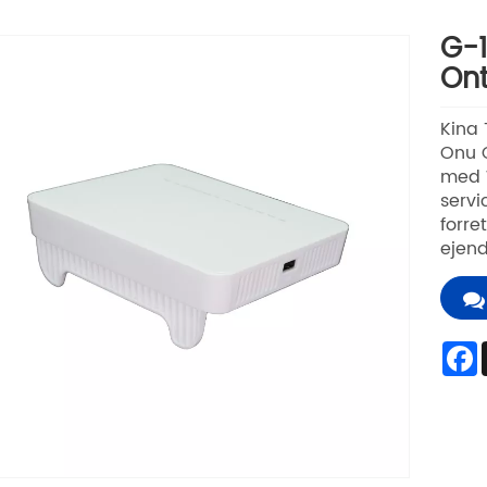
G-
Ont
Kina
Onu O
med W
servi
forre
ejend