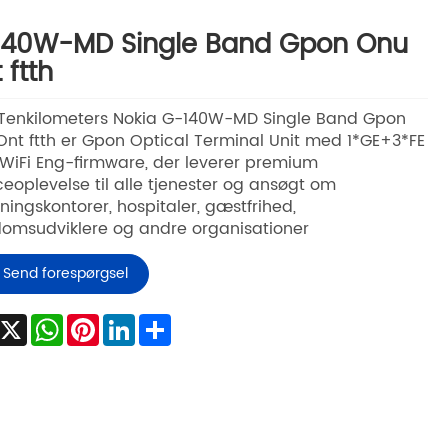
140W-MD Single Band Gpon Onu
 ftth
 Tenkilometers Nokia G-140W-MD Single Band Gpon
nt ftth er Gpon Optical Terminal Unit med 1*GE+3*FE
iFi Eng-firmware, der leverer premium
ceoplevelse til alle tjenester og ansøgt om
tningskontorer, hospitaler, gæstfrihed,
omsudviklere og andre organisationer
Send forespørgsel
Facebook
X
WhatsApp
Pinterest
LinkedIn
Share