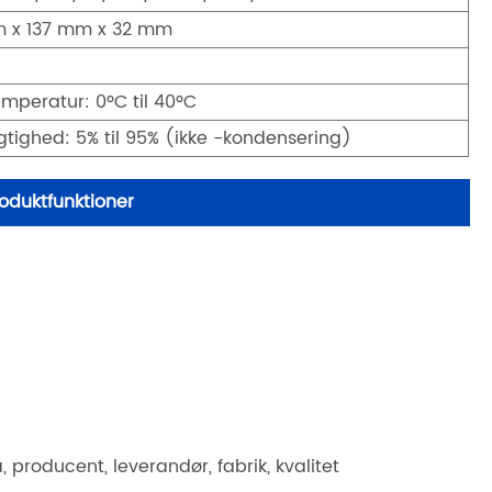
m x 137 mm x 32 mm
temperatur: 0ºC til 40ºC
ugtighed: 5% til 95% (ikke -kondensering)
oduktfunktioner
roducent, leverandør, fabrik, kvalitet