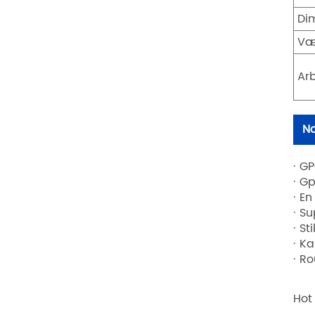
Di
Væ
Ar
No
· G
· G
· E
· S
· S
· K
· R
Hot