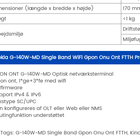
mensioner (længde x bredde x højde)
170 m
gt
<1 kg
Drifts
bejdsmiljø
Miljøf
kia G-140W-MD Single Band WiFi Gpon Onu Ont FTTH Pr
PON ONT G-140W-MD Optisk netværksterminal
pon ont, 1*ge+3*fe med wifi
n firmware
upport IPv4 & IPv6
tikstype SC/UPC
an konfigureres af OLT eller Web eller NMS
outingfunktion understøttet
 Tags: G-140W-MD Single Band Gpon Onu Ont FTTH, Kina, p