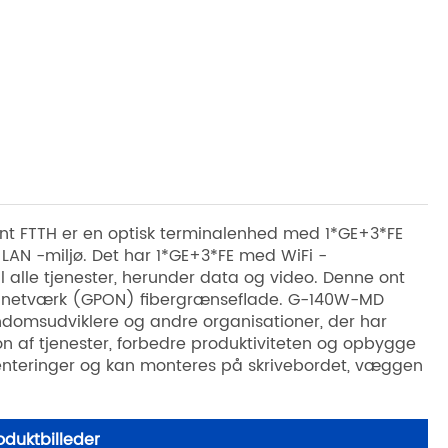
nt FTTH er en optisk terminalenhed med 1*GE+3*FE
 LAN -miljø. Det har 1*GE+3*FE med WiFi -
 alle tjenester, herunder data og video. Denne ont
isk netværk (GPON) fibergrænseflade. G-140W-MD
jendomsudviklere og andre organisationer, der har
on af tjenester, forbedre produktiviteten og opbygge
menteringer og kan monteres på skrivebordet, væggen
duktbilleder