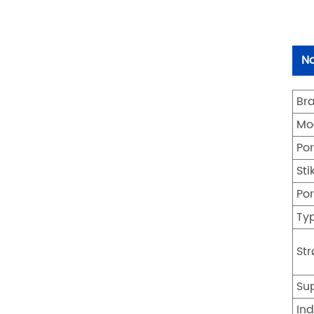
No
Br
Mo
Po
Sti
Po
Ty
St
Sup
Ind