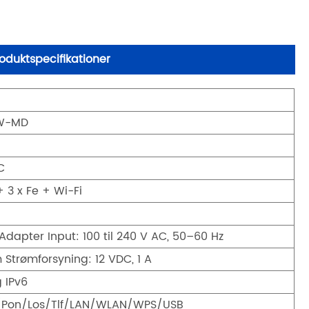
duktspecifikationer
W-MD
C
+ 3 x Fe + Wi-Fi
Adapter Input: 100 til 240 V AC, 50–60 Hz
 Strømforsyning: 12 VDC, 1 A
g IPv6
/Pon/Los/Tlf/LAN/WLAN/WPS/USB