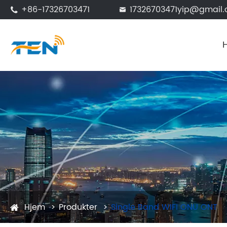
+86-17326703471
17326703471yip@gmail


Hjem
Produkter
Single Band WIFI ONU ONT