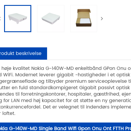
rodukt beskrivelse
 høje kvalitet Nokia G-140W-MD enkeltbånd GPon Onu o
 WiFi. Modemet leverer gigabit -hastigheder i et optisk
gergrænseflade og tilbyder premium serviceoplevelse til
lutter en fuld standardkompigeret Gigabit passivt opt
endes til forretningskontorer, hospitaler, gæstfrihed, e
g for LAN med høj kapacitet for at støtte en ny generati
konkurrencefordel. Det er velegnet til indendørs imple
r loftet.
kia G-140W-MD Single Band Wifi Gpon Onu Ont FTTH Pro