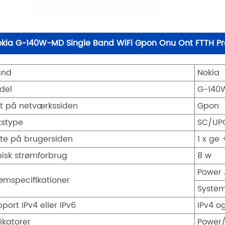
kia G-140W-MD Single Band WiFi Gpon Onu Ont FTTH Pro
and
Nokia
del
G-140
rt på netværkssiden
Gpon
kstype
SC/UP
rte på brugersiden
1 x ge 
pisk strømforbrug
8 w
Power 
rømspecifikationer
System
port IPv4 eller IPv6
IPv4 o
ikatorer
Power