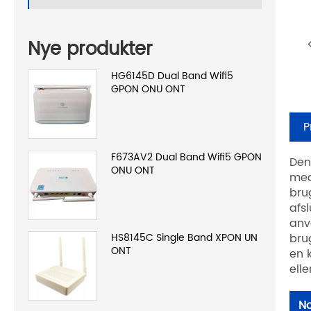
Nye produkter
HG6145D Dual Band Wifi5
GPON ONU ONT
P
F673AV2 Dual Band Wifi5 GPON
Den
ONU ONT
med
bru
afs
anv
bru
HS8145C Single Band XPON UN
ONT
en 
elle
No