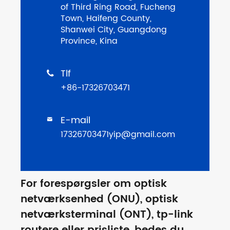
of Third Ring Road, Fucheng
Town, Haifeng County,
Shanwei City, Guangdong
Province, Kina
Tlf

+86-17326703471
E-mail

17326703471yip@gmail.com
For forespørgsler om optisk
netværksenhed (ONU), optisk
netværksterminal (ONT), tp-link