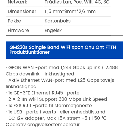
Netværk
Trådløs Lan, Poe, Wifi, 4G, 3G
Dimensioner
11,5 mm*9mm*2,6 mm
Pakke
Kartonboks
Firmware
Engelsk
GM220s Sdingle Band WiFi Xpon Onu Ont FTTH
Produktfunktioner
· GPON WAN -port med 1,244 Gbps uplink / 2.488
Gbps downlink -linkhastighed
· Aktiv Ethernet WAN-port med 1,25 Gbps tovejs
linkhastighed
· 1x GE+3FE Ethernet RJ45 -porte
· 2 × 2 11n WiFi Support 300 Mbps Link Speed
· 1x FXS RJ11 -porte til stemmetjeneste
· 1x USB -porte i værts- eller enhedstilstand
· DC 12V adapter, Max 1,5A strøm -5 til 50 ℃
Operativ omgivelsestemperatur