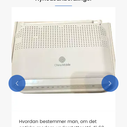
Hvad er en WiFi 6-router?
Se mere >>

