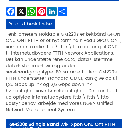
Facebook
X
WhatsApp
Pinterest
LinkedIn
Share
Produkt beskrivelse
Tenkilometers Holdable GM220s enkeltbånd GPON
ONU ONT FTTH er et nyt terminalniveau GPON ONT,
som er en række fttb \ ftth \ ftto adgang til ONT
til internetudbydere FTTH Network Applications.
Det kan understøtte rene data, data+ stemme,
data+ stemme+ wifi og anden
serviceadgangstype. På samme tid kan GM220s
FTTH understøtter standard OMCI, kan give op til
1,25 Gbps uplink og 2,5 Gbps downlink
højhastighedsoverførselshastighed. Det kan fuldt
ud opfylde internetudbydere fttb \ ftth \ ftto
udstyr behov, arbejde med vores NGBN Unified
Network Management System.
GM220s Sdingle Band WiFi Xpon Onu Ont FTTH