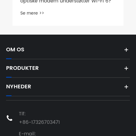
OM OS
PRODUKTER
NYHEDER
Tlf:

+86-17326703471
E-mail: