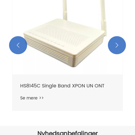
Se mere >>


Nyhedsanbefalinger