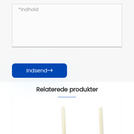
Indsend

Relaterede produkter
HS8545M5 Single Band XPON WIFI ONU
ONT