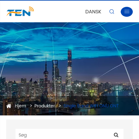
DANSK


Hjem
Produkter
Single Band WIFI ONU ONT